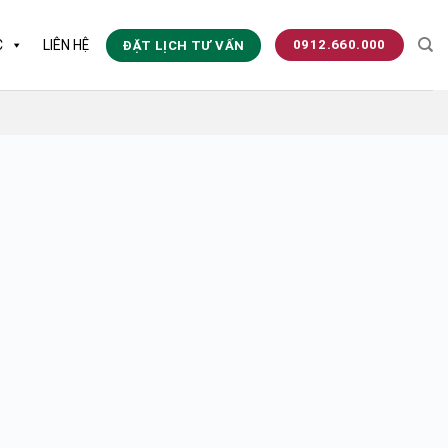
0912.660.000
C
LIÊN HỆ
ĐẶT LỊCH TƯ VẤN