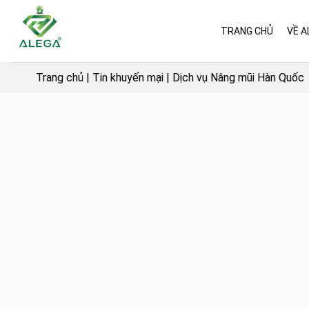
Skip
to
TRANG CHỦ
VỀ A
content
Trang chủ
|
Tin khuyến mại
|
Dịch vụ Nâng mũi Hàn Quốc