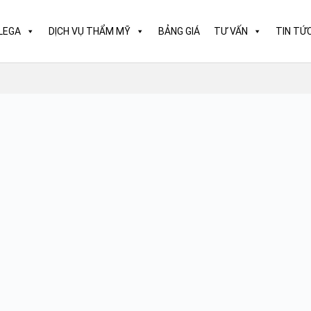
LEGA
DỊCH VỤ THẨM MỸ
BẢNG GIÁ
TƯ VẤN
TIN TỨ